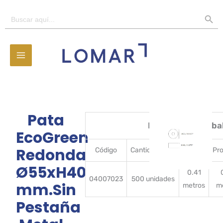
Ir
BOTÓN D
Buscar:
al
contenido
Pata
Detalles del emba
EcoGreen
Redonda
Código
CantidadBulto
Ancho
Pr
Ø55xH40
0.41
04007023
500 unidades
mm.Sin
metros
m
Pestaña