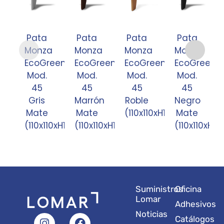
Pata
Pata
Pata
Pata
Monza
Monza
Monza
Monza
EcoGreen
EcoGreen
EcoGreen
EcoGreen
Mod.
Mod.
Mod.
Mod.
45
45
45
45
Gris
Marrón
Roble
Negro
Mate
Mate
(110x110xH120)
Mate
(110x110xH120)
(110x110xH120)
(110x110xH12
Suministros
Oficina
Lomar
Adhesivos
Noticias
I
L
Y
F
X
Catálogos