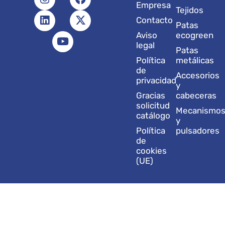
n
i
o
a
-
Empresa
Tejidos
s
n
u
c
t
Contacto
t
k
t
e
w
Patas
a
e
u
b
i
Aviso
ecogreen
g
d
b
o
t
legal
Patas
r
i
e
o
t
Política
metálicas
a
n
k
e
de
Accesorios
m
r
privacidad
y
Gracias
cabeceras
solicitud
Mecanismo
catálogo
y
Política
pulsadores
de
cookies
(UE)