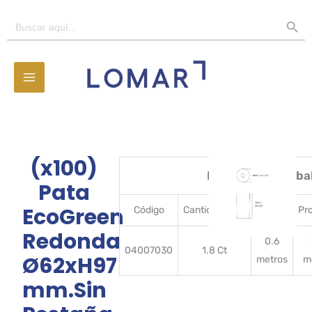
Ir
BOTÓN D
Buscar:
al
contenido
(x100)
Detalles del emba
Pata
EcoGreen
Código
CantidadBulto
Ancho
Pr
Redonda
0.6
04007030
1.8 Ct
Ø62xH97
metros
m
mm.Sin