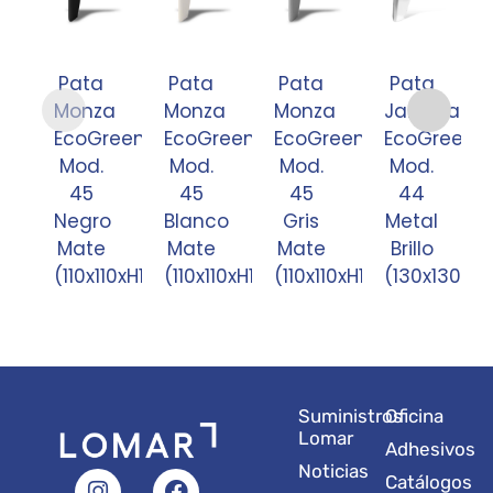
Pata
Pata
Pata
Pata
Monza
Monza
Monza
Jarama
EcoGreen
EcoGreen
EcoGreen
EcoGreen
Mod.
Mod.
Mod.
Mod.
45
45
45
44
Negro
Blanco
Gris
Metal
Mate
Mate
Mate
Brillo
(110x110xH120)
(110x110xH120)
(110x110xH120)
(130x130xH1
Suministros
Oficina
Lomar
Adhesivos
Noticias
I
L
Y
F
X
Catálogos