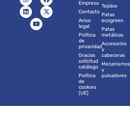
n
i
o
a
-
Empresa
Tejidos
s
n
u
c
t
Contacto
t
k
t
e
w
Patas
a
e
u
b
i
Aviso
ecogreen
g
d
b
o
t
legal
Patas
r
i
e
o
t
Política
metálicas
a
n
k
e
de
Accesorios
m
r
privacidad
y
Gracias
cabeceras
solicitud
Mecanismo
catálogo
y
Política
pulsadores
de
cookies
(UE)