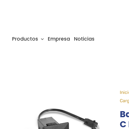
Ir
al
contenido
Productos
Empresa
Noticias
Inic
Car
B
C