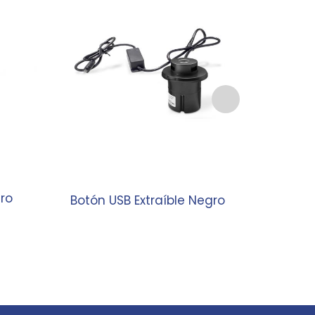
ro
Base 
Botón USB Extraíble Negro
Ta