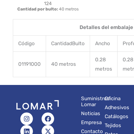
124
Cantidad por bulto:
40 metros
Detalles del embalaje
Código
CantidadBulto
Ancho
Prof
0.28
0.28
01191000
40 metros
metros
metr
Suministros
Oficina
Lomar
Adhesivos
Noticias
I
L
Y
F
X
Catálogos
n
i
o
a
-
Empresa
Tejidos
s
n
u
c
t
Contacto