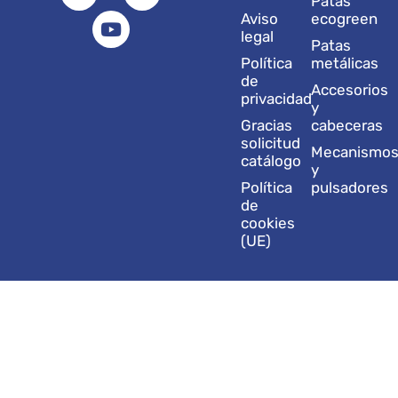
t
k
t
e
w
Patas
a
e
u
b
i
Aviso
ecogreen
g
d
b
o
t
legal
Patas
r
i
e
o
t
Política
metálicas
a
n
k
e
de
Accesorios
m
r
privacidad
y
Gracias
cabeceras
solicitud
Mecanismo
catálogo
y
Política
pulsadores
de
cookies
(UE)