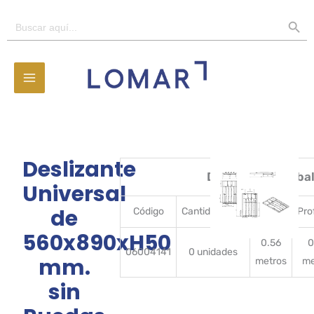
Ir
BOTÓN D
Buscar:
al
contenido
Deslizante
Detalles del emba
Universal
de
Código
CantidadBulto
Ancho
Pro
560x890xH50
0.56
0
06004141
0 unidades
mm.
metros
me
sin