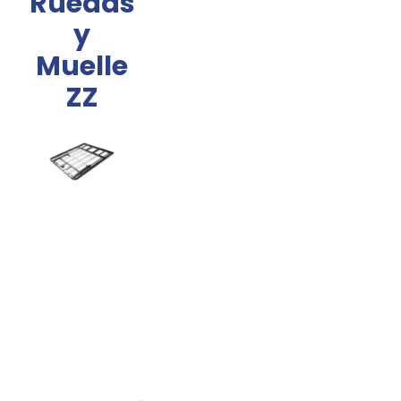
Ruedas
y
Muelle
ZZ