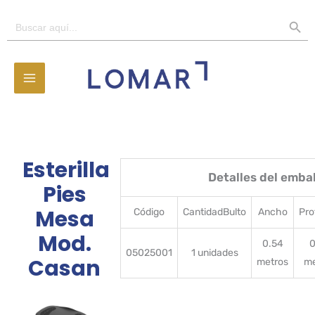
Ir
BOTÓN D
Buscar:
al
contenido
Esterilla
Detalles del emba
Pies
Mesa
Código
CantidadBulto
Ancho
Pro
Mod.
0.54
0
05025001
1 unidades
Casan
metros
me