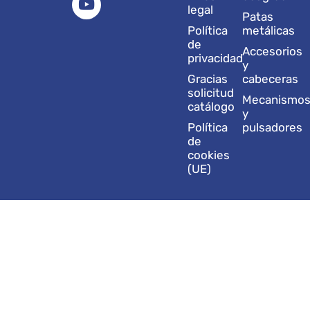
g
d
b
o
t
legal
Patas
r
i
e
o
t
Política
metálicas
a
n
k
e
de
Accesorios
m
r
privacidad
y
Gracias
cabeceras
solicitud
Mecanismo
catálogo
y
Política
pulsadores
de
cookies
(UE)