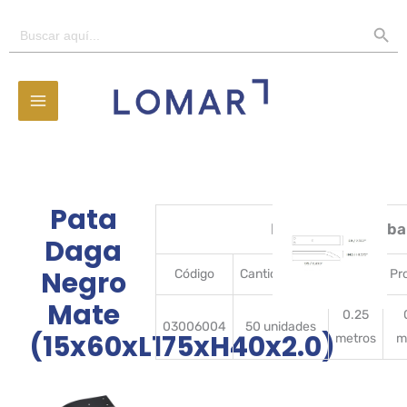
Ir
BOTÓN D
Buscar:
al
contenido
Pata
Detalles del emba
Daga
Negro
Código
CantidadBulto
Ancho
Pr
Mate
0.25
03006004
50 unidades
(15x60xL175xH40x2.0)
metros
m