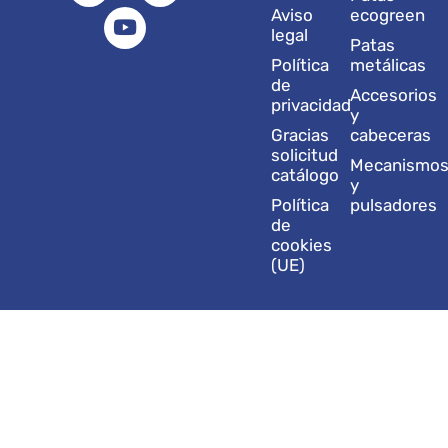
a
e
u
b
i
Aviso
ecogreen
g
d
b
o
t
legal
Patas
r
i
e
o
t
Política
metálicas
a
n
k
e
de
Accesorios
m
r
privacidad
y
Gracias
cabeceras
solicitud
Mecanismo
catálogo
y
Política
pulsadores
de
cookies
(UE)