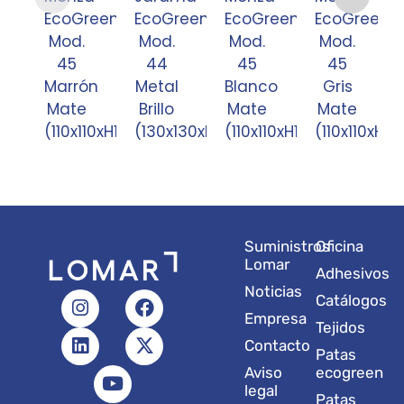
EcoGreen
EcoGreen
EcoGreen
EcoGreen
Mod.
Mod.
Mod.
Mod.
45
44
45
45
Marrón
Metal
Blanco
Gris
Mate
Brillo
Mate
Mate
(110x110xH120)
(130x130xH120)
(110x110xH120)
(110x110xH12
Suministros
Oficina
Lomar
Adhesivos
Noticias
I
L
Y
F
X
Catálogos
n
i
o
a
-
Empresa
Tejidos
s
n
u
c
t
Contacto
t
k
t
e
w
Patas
a
e
u
b
i
Aviso
ecogreen
g
d
b
o
t
legal
Patas