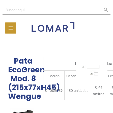
Ir
BOTÓN D
Buscar:
al
contenido
Pata
Detalles del emba
EcoGreen
Mod. 8
Código
CantidadBulto
Ancho
Pr
(215x77xH45)
0.41
04006039
130 unidades
Wengue
metros
m