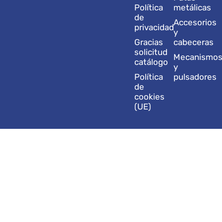
r
i
e
o
t
Política
metálicas
a
n
k
e
de
Accesorios
m
r
privacidad
y
Gracias
cabeceras
solicitud
Mecanismo
catálogo
y
Política
pulsadores
de
cookies
(UE)