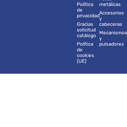
r
i
e
o
t
Política
metálicas
a
n
k
e
de
Accesorios
m
r
privacidad
y
Gracias
cabeceras
solicitud
Mecanismo
catálogo
y
Política
pulsadores
de
cookies
(UE)