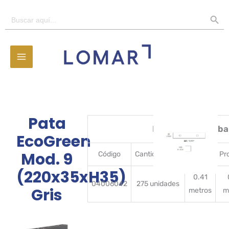
Ir
BOTÓN D
Buscar:
al
contenido
Pata
Detalles del emba
EcoGreen
Mod. 9
Código
CantidadBulto
Ancho
Pr
(220x35xH35)
0.41
04006042
275 unidades
Gris
metros
m