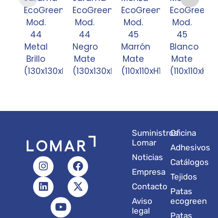
EcoGreen
EcoGreen
EcoGreen
EcoGreen
Mod.
Mod.
Mod.
Mod.
44
44
45
45
Metal
Negro
Marrón
Blanco
Brillo
Mate
Mate
Mate
(130x130xH120)
(130x130xH100)
(110x110xH120)
(110x110xH12
Suministros
Oficina
Lomar
Adhesivos
Noticias
I
L
Y
F
X
Catálogos
n
i
o
a
-
Empresa
Tejidos
s
n
u
c
t
Contacto
t
k
t
e
w
Patas
a
e
u
b
i
Aviso
ecogreen
g
d
b
o
t
legal
Patas