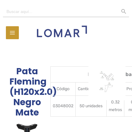
Ir
BOTÓN D
Buscar:
al
contenido
Pata
Detalles del emba
Fleming
(H120x2.0)
Código
CantidadBulto
Ancho
Pr
Negro
0.32
03048002
50 unidades
Mate
metros
m