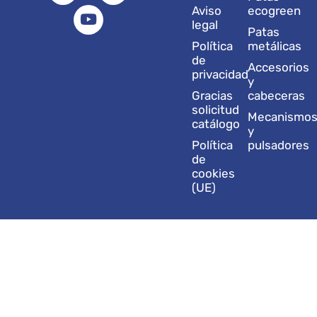
a
e
u
b
i
Aviso
ecogreen
g
d
b
o
t
legal
Patas
r
i
e
o
t
Política
metálicas
a
n
k
e
de
Accesorios
m
r
privacidad
y
Gracias
cabeceras
solicitud
Mecanismo
catálogo
y
Política
pulsadores
de
cookies
(UE)