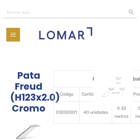
Ir
BOTÓN D
Buscar:
al
contenido
Pata
Detalles del emba
Freud
(H123x2.0)
Código
CantidadBulto
Ancho
Pr
Cromo
0.32
03050001
40 unidades
metros
m