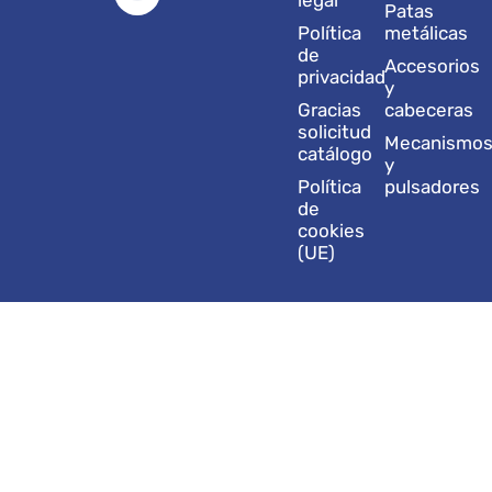
g
d
b
o
t
legal
Patas
r
i
e
o
t
Política
metálicas
a
n
k
e
de
Accesorios
m
r
privacidad
y
Gracias
cabeceras
solicitud
Mecanismo
catálogo
y
Política
pulsadores
de
cookies
(UE)