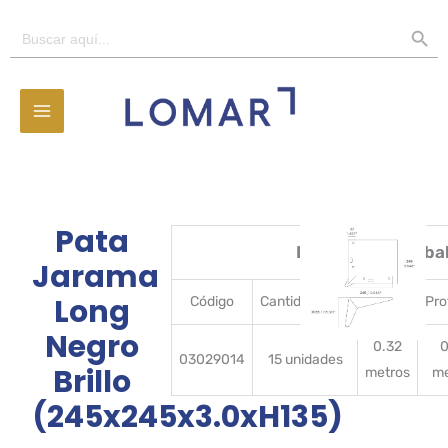
Ir
BOTÓN D
Buscar:
al
contenido
Pata
Detalles del emba
Jarama
Long
Código
CantidadBulto
Ancho
Pro
Negro
0.32
0
03029014
15 unidades
Brillo
metros
me
(245x245x3.0xH135)