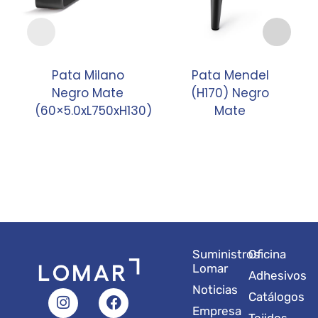
Pata Milano
Pata Mendel
Negro Mate
(H170) Negro
(60×5.0xL750xH130)
Mate
Suministros
Oficina
Lomar
Adhesivos
Noticias
I
L
Y
F
X
Catálogos
n
i
o
a
-
Empresa