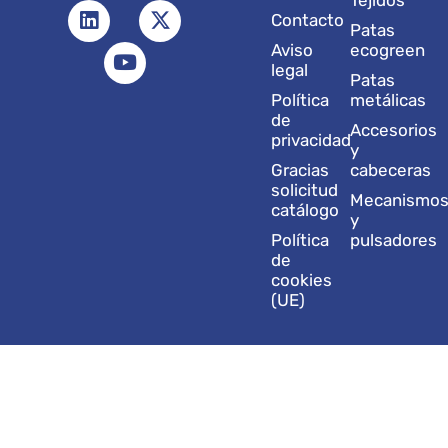
Tejidos
s
n
u
c
t
Contacto
t
k
t
e
w
Patas
a
e
u
b
i
Aviso
ecogreen
g
d
b
o
t
legal
Patas
r
i
e
o
t
Política
metálicas
a
n
k
e
de
Accesorios
m
r
privacidad
y
Gracias
cabeceras
solicitud
Mecanismo
catálogo
y
Política
pulsadores
de
cookies
(UE)