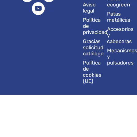
a
e
u
b
i
Aviso
ecogreen
g
d
b
o
t
legal
Patas
r
i
e
o
t
Política
metálicas
a
n
k
e
de
Accesorios
m
r
privacidad
y
Gracias
cabeceras
solicitud
Mecanismo
catálogo
y
Política
pulsadores
de
cookies
(UE)