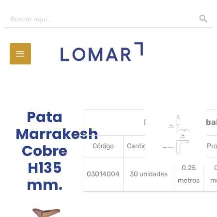
Ir
BOTÓN D
Buscar:
al
contenido
Pata
Detalles del emba
Marrakesh
Cobre
Código
CantidadBulto
Ancho
Pr
H135
0.25
03014004
30 unidades
mm.
metros
m