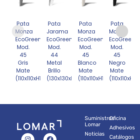
Pata
Pata
Pata
Pata
Monza
Jarama
Monza
Monza
EcoGreen
EcoGreen
EcoGreen
EcoGreen
Mod.
Mod.
Mod.
Mod.
45
44
45
45
Gris
Metal
Blanco
Negro
Mate
Brillo
Mate
Mate
(110x110xH120)
(130x130xH120)
(110x110xH120)
(110x110xH12
Suministros
Oficina
Lomar
Adhesivos
Noticias
I
L
Y
F
X
Catálogos