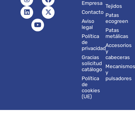
n
i
o
a
-
Empresa
Tejidos
s
n
u
c
t
Contacto
t
k
t
e
w
Patas
a
e
u
b
i
Aviso
ecogreen
g
d
b
o
t
legal
Patas
r
i
e
o
t
Política
metálicas
a
n
k
e
de
Accesorios
m
r
privacidad
y
Gracias
cabeceras
solicitud
Mecanismo
catálogo
y
Política
pulsadores
de
cookies
(UE)