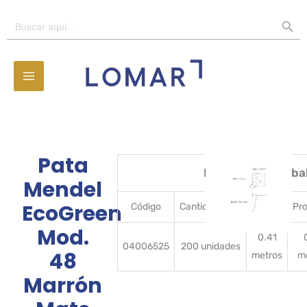
Ir
BOTÓN D
Buscar:
al
contenido
Pata
Detalles del emba
Mendel
EcoGreen
Código
CantidadBulto
Ancho
Pr
Mod.
0.41
04006525
200 unidades
48
metros
m
Marrón