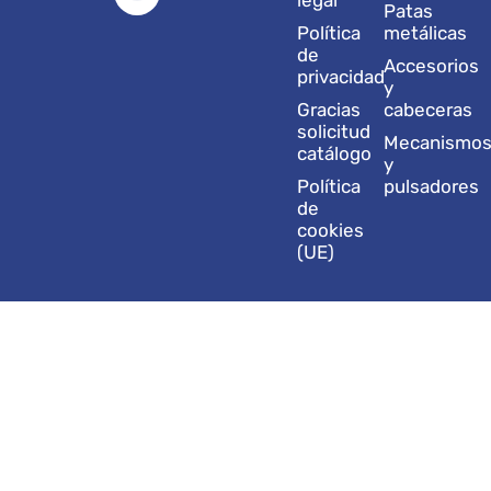
g
d
b
o
t
legal
Patas
r
i
e
o
t
Política
metálicas
a
n
k
e
de
Accesorios
m
r
privacidad
y
Gracias
cabeceras
solicitud
Mecanismo
catálogo
y
Política
pulsadores
de
cookies
(UE)