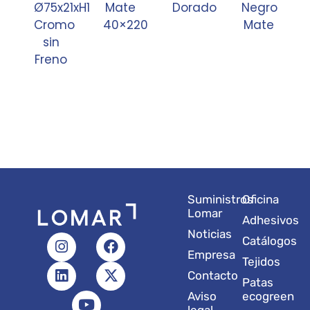
Ø75x21xH100
Mate
Dorado
Negro
Cromo
40×220
Mate
sin
Freno
Suministros
Oficina
Lomar
Adhesivos
Noticias
I
L
Y
F
X
Catálogos
n
i
o
a
-
Empresa
Tejidos
s
n
u
c
t
Contacto
t
k
t
e
w
Patas
a
e
u
b
i
Aviso
ecogreen