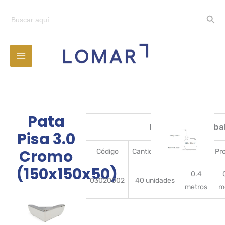
Ir
BOTÓN D
Buscar:
al
contenido
Pata
Detalles del emba
Pisa 3.0
Cromo
Código
CantidadBulto
Ancho
Pr
(150x150x50)
0.4
03020002
40 unidades
metros
m