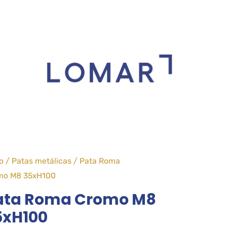
io
/
Patas metálicas
/ Pata Roma
mo M8 35xH100
ata Roma Cromo M8
5xH100