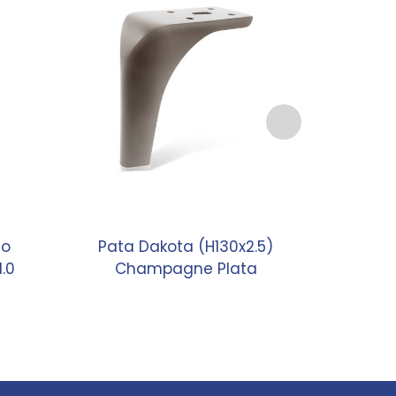
do
Pata Dakota (H130x2.5)
1.0
Champagne Plata
(D50xH