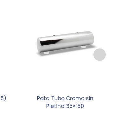
.5)
Pata Tubo Cromo sin
Pata Ma
Pletina 35×150