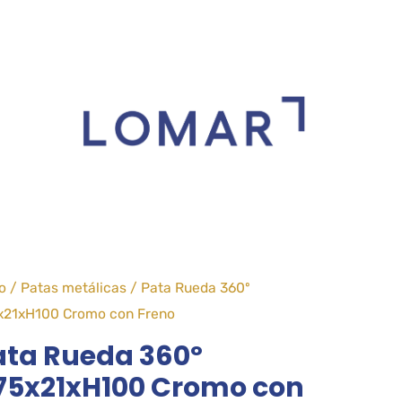
io
/
Patas metálicas
/ Pata Rueda 360º
x21xH100 Cromo con Freno
ata Rueda 360º
75x21xH100 Cromo con