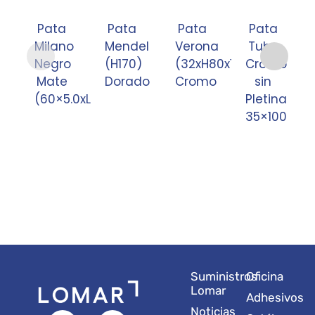
Pata
Pata
Pata
Pata
Milano
Mendel
Verona
Tubo
Negro
(H170)
(32xH80x1.0)
Cromo
Mate
Dorado
Cromo
sin
(60×5.0xL750xH130)
Pletina
35×100
Suministros
Oficina
Lomar
Adhesivos
Noticias