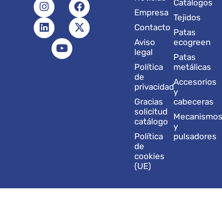
I
L
Y
F
X
Catálogos
n
i
o
a
-
Empresa
Tejidos
s
n
u
c
t
Contacto
t
k
t
e
w
Patas
a
e
u
b
i
Aviso
ecogreen
g
d
b
o
t
legal
Patas
r
i
e
o
t
Política
metálicas
a
n
k
e
de
Accesorios
m
r
privacidad
y
Gracias
cabeceras
solicitud
Mecanismo
catálogo
y
Política
pulsadores
de
cookies
(UE)