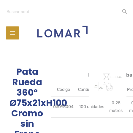
Ir
BOTÓN D
Buscar:
al
contenido
Pata
Detalles del emba
Rueda
360º
Código
CantidadBulto
Ancho
Pr
Ø75x21xH100
0.28
03095004
100 unidades
Cromo
metros
m
sin