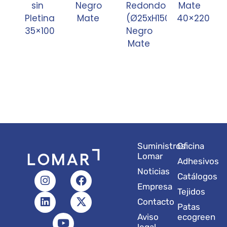
sin
Negro
Redondo
Mate
Pletina
Mate
(Ø25xH150xH204x1.2)
40×220
35×100
Negro
Mate
Suministros
Oficina
Lomar
Adhesivos
Noticias
I
L
Y
F
X
Catálogos
n
i
o
a
-
Empresa
Tejidos
s
n
u
c
t
Contacto
t
k
t
e
w
Patas
a
e
u
b
i
Aviso
ecogreen