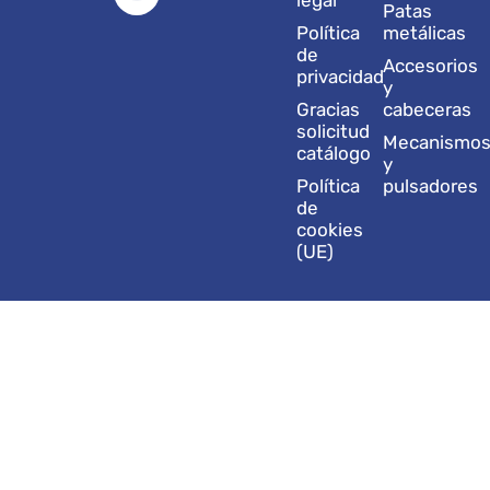
g
d
b
o
t
legal
Patas
r
i
e
o
t
Política
metálicas
a
n
k
e
de
Accesorios
m
r
privacidad
y
Gracias
cabeceras
solicitud
Mecanismo
catálogo
y
Política
pulsadores
de
cookies
(UE)