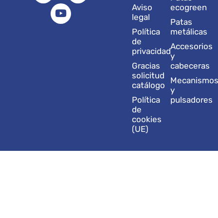
a
e
u
b
i
Aviso
ecogreen
g
d
b
o
t
legal
Patas
r
i
e
o
t
Política
metálicas
a
n
k
e
de
Accesorios
m
r
privacidad
y
Gracias
cabeceras
solicitud
Mecanismo
catálogo
y
Política
pulsadores
de
cookies
(UE)