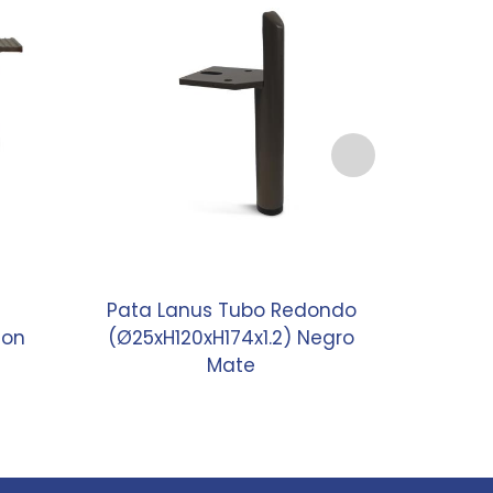
Pata Lanus Tubo Redondo
Pata
con
(Ø25xH120xH174x1.2) Negro
P
Mate