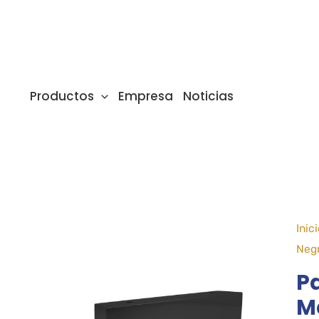
Ir
al
contenido
Productos
Empresa
Noticias
Inic
Neg
P
M