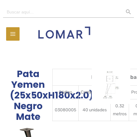
Ir
BOTÓN D
Buscar:
al
contenido
Pata
Detalles del emba
Yemen
(25x50xH180x2.0)
Código
CantidadBulto
Ancho
Pr
Negro
0.32
03080005
40 unidades
Mate
metros
m