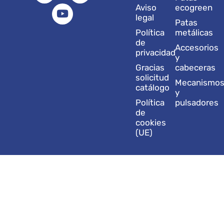
a
e
u
b
i
Aviso
ecogreen
g
d
b
o
t
legal
Patas
r
i
e
o
t
Política
metálicas
a
n
k
e
de
Accesorios
m
r
privacidad
y
Gracias
cabeceras
solicitud
Mecanismo
catálogo
y
Política
pulsadores
de
cookies
(UE)