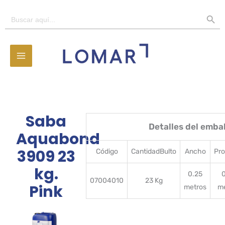
Ir
BOTÓN D
Buscar:
al
contenido
Saba
Detalles del emba
Aquabond
3909 23
Código
CantidadBulto
Ancho
Pr
kg.
0.25
07004010
23 Kg
Pink
metros
m