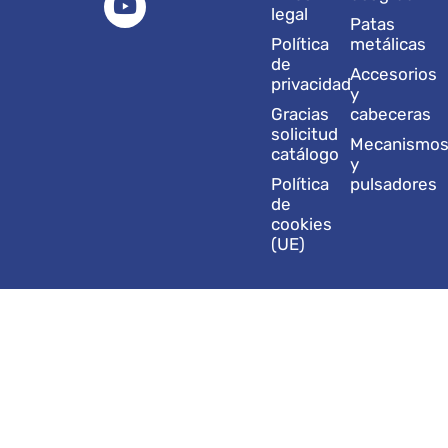
g
d
b
o
t
legal
Patas
r
i
e
o
t
Política
metálicas
a
n
k
e
de
Accesorios
m
r
privacidad
y
Gracias
cabeceras
solicitud
Mecanismo
catálogo
y
Política
pulsadores
de
cookies
(UE)