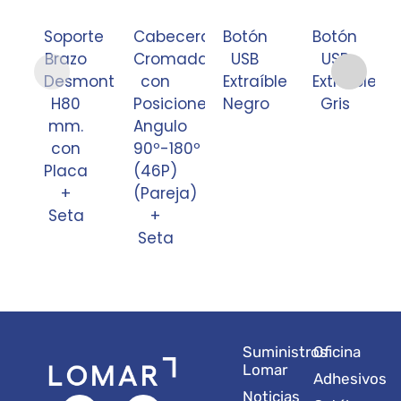
Soporte
Cabecera
Botón
Botón
Brazo
Cromada
USB
USB
Desmontable
con
Extraíble
Extraíble
H80
Posiciones
Negro
Gris
mm.
Angulo
con
90º-180º
Placa
(46P)
+
(Pareja)
Seta
+
Seta
Suministros
Oficina
Lomar
Adhesivos
Noticias