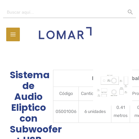
Ir
BOTÓN D
Buscar:
al
contenido
Sistema
Detalles del emba
de
Audio
Código
CantidadBulto
Ancho
Pr
Eliptico
0.41
05001006
6 unidades
con
metros
m
Subwoofer