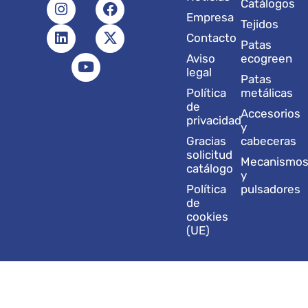
I
L
Y
F
X
Catálogos
n
i
o
a
-
Empresa
Tejidos
s
n
u
c
t
Contacto
t
k
t
e
w
Patas
a
e
u
b
i
Aviso
ecogreen
g
d
b
o
t
legal
Patas
r
i
e
o
t
Política
metálicas
a
n
k
e
de
Accesorios
m
r
privacidad
y
Gracias
cabeceras
solicitud
Mecanismo
catálogo
y
Política
pulsadores
de
cookies
(UE)