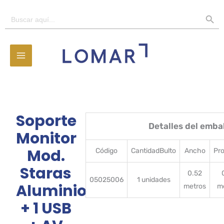
Ir
BOTÓN D
Buscar:
al
contenido
Soporte
Detalles del emba
Monitor
Mod.
Código
CantidadBulto
Ancho
Pr
Staras
0.52
05025006
1 unidades
Aluminio
metros
m
+ 1 USB