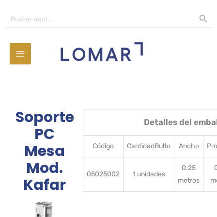
Ir
BOTÓN D
Buscar:
al
contenido
Soporte
Detalles del emba
PC
Mesa
Código
CantidadBulto
Ancho
Pr
Mod.
0.25
05025002
1 unidades
Kafar
metros
m