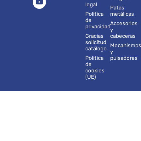
g
d
b
o
t
legal
Patas
r
i
e
o
t
Política
metálicas
a
n
k
e
de
Accesorios
m
r
privacidad
y
Gracias
cabeceras
solicitud
Mecanismo
catálogo
y
Política
pulsadores
de
cookies
(UE)