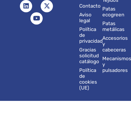
Tejidos
s
n
u
c
t
Contacto
t
k
t
e
w
Patas
a
e
u
b
i
Aviso
ecogreen
g
d
b
o
t
legal
Patas
r
i
e
o
t
Política
metálicas
a
n
k
e
de
Accesorios
m
r
privacidad
y
Gracias
cabeceras
solicitud
Mecanismo
catálogo
y
Política
pulsadores
de
cookies
(UE)