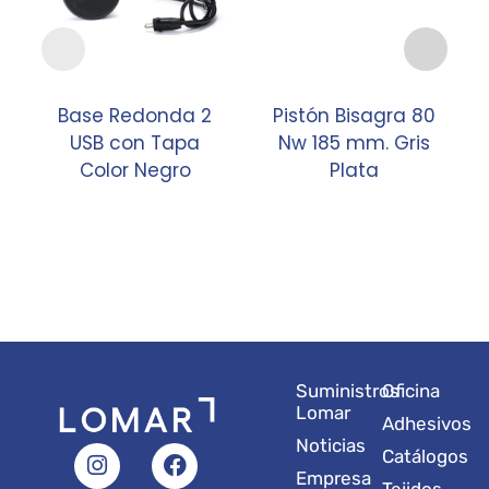
Base Redonda 2
Pistón Bisagra 80
USB con Tapa
Nw 185 mm. Gris
Color Negro
Plata
Suministros
Oficina
Lomar
Adhesivos
Noticias
I
L
Y
F
X
Catálogos
n
i
o
a
-
Empresa