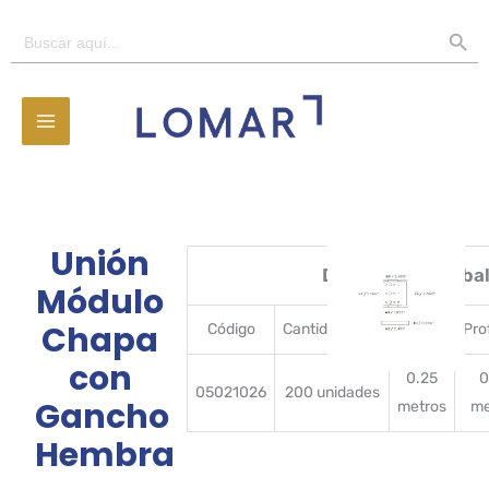
Ir
BOTÓN D
Buscar:
al
contenido
Unión
Detalles del emba
Módulo
Chapa
Código
CantidadBulto
Ancho
Pro
con
0.25
0
05021026
200 unidades
Gancho
metros
me
Hembra