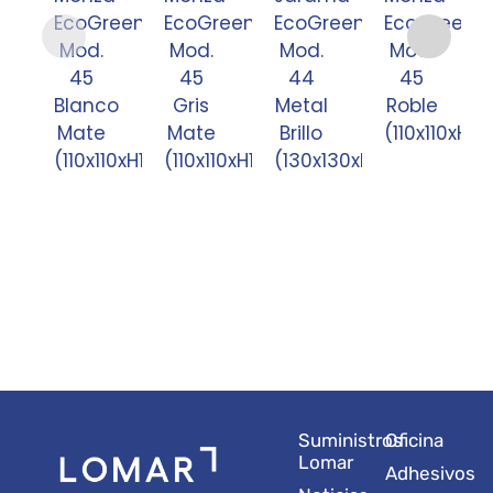
EcoGreen
EcoGreen
EcoGreen
EcoGreen
Mod.
Mod.
Mod.
Mod.
45
45
44
45
Blanco
Gris
Metal
Roble
Mate
Mate
Brillo
(110x110xH12
(110x110xH120)
(110x110xH120)
(130x130xH120)
Suministros
Oficina
Lomar
Adhesivos