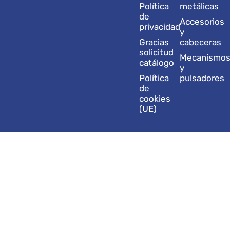
r
i
e
o
t
Política
metálicas
a
n
k
e
de
Accesorios
m
r
privacidad
y
Gracias
cabeceras
solicitud
Mecanismo
catálogo
y
Política
pulsadores
de
cookies
(UE)