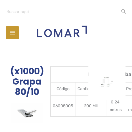
Ir
BOTÓN D
Buscar:
al
contenido
(x1000)
Detalles del emba
Grapa
80/10
Código
CantidadBulto
Ancho
Pr
0.24
06005005
200 Mll
metros
m