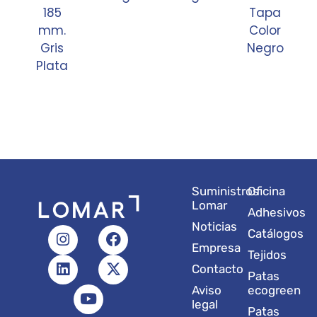
185
Tapa
mm.
Color
Gris
Negro
Plata
Suministros
Oficina
Lomar
Adhesivos
Noticias
I
L
Y
F
X
Catálogos
n
i
o
a
-
Empresa
Tejidos
s
n
u
c
t
Contacto
t
k
t
e
w
Patas
a
e
u
b
i
Aviso
ecogreen
g
d
b
o
t
legal
Patas