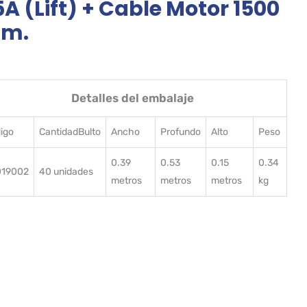
5A (Lift) + Cable Motor 1500
m.
Detalles del embalaje
igo
CantidadBulto
Ancho
Profundo
Alto
Peso
0.39
0.53
0.15
0.34
019002
40 unidades
metros
metros
metros
kg