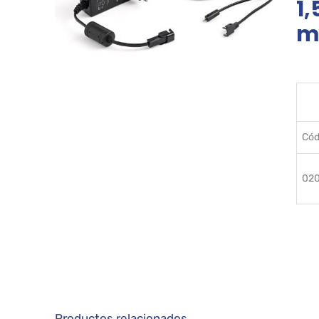
1,
m
Cód
02
Productos relacionados