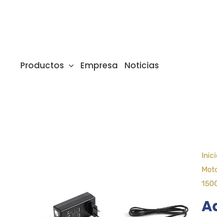
Ir
al
contenido
Productos
Empresa
Noticias
Inic
Moto
150
A