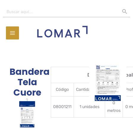
Ir
BOTÓN D
Buscar:
al
contenido
Bandera
Detalles del embal
Tela
Cuore
Código
CantidadBulto
Ancho
Pro
0
08001211
1 unidades
0 m
metros