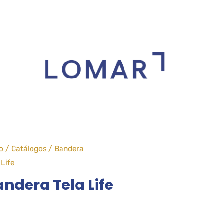
io
/
Catálogos
/ Bandera
 Life
ndera Tela Life