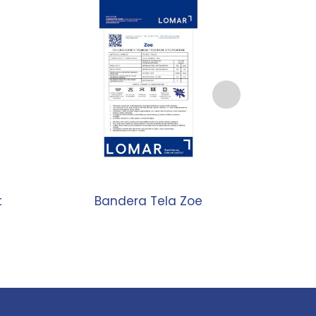
t
Bandera Tela Zoe
Bande