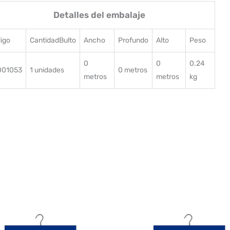
Detalles del embalaje
igo
CantidadBulto
Ancho
Profundo
Alto
Peso
0
0
0.24
001053
1 unidades
0 metros
metros
metros
kg