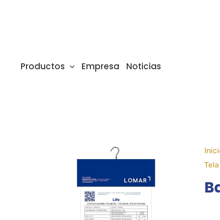
Ir
al
contenido
Productos
Empresa
Noticias
Inic
Tela
Ba