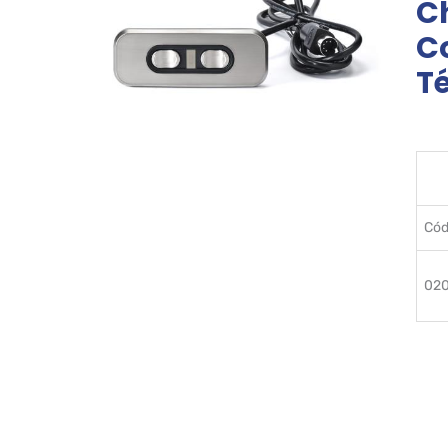
C
C
T
Cód
02