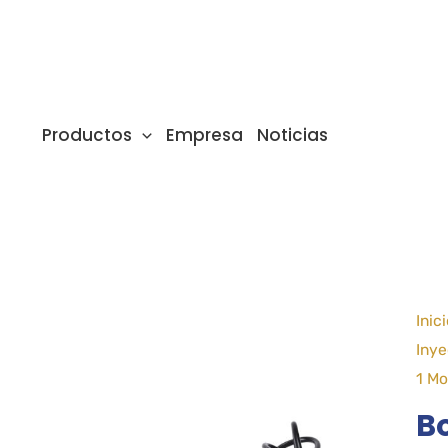
Ir
al
contenido
Productos
Empresa
Noticias
Inic
Inye
1 Mo
B