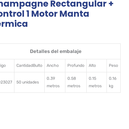
hampagne Rectangular +
ontrol 1 Motor Manta
érmica
Detalles del embalaje
igo
CantidadBulto
Ancho
Profundo
Alto
Peso
0.39
0.58
0.15
0.16
023027
50 unidades
metros
metros
metros
kg