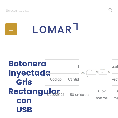
Ir
BOTÓN D
Buscar:
al
contenido
Botonera
Detalles del emba
Inyectada
Gris
Código
CantidadBulto
Ancho
Pro
Rectangular
0.39
0
02023021
50 unidades
con
metros
me
USB