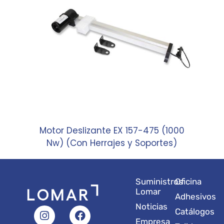
Motor Deslizante EX 157-475 (1000
Nw) (Con Herrajes y Soportes)
Suministros
Oficina
Lomar
Adhesivos
Noticias
I
L
Y
F
X
Catálogos
n
i
o
a
-
Empresa