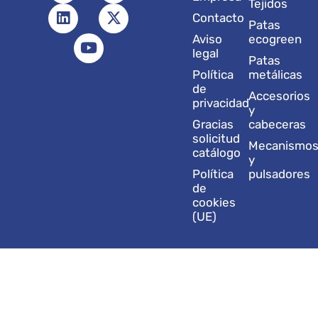
Tejidos
s
n
u
c
t
Contacto
t
k
t
e
w
Patas
a
e
u
b
i
Aviso
ecogreen
g
d
b
o
t
legal
Patas
r
i
e
o
t
Política
metálicas
a
n
k
e
de
Accesorios
m
r
privacidad
y
Gracias
cabeceras
solicitud
Mecanismo
catálogo
y
Política
pulsadores
de
cookies
(UE)