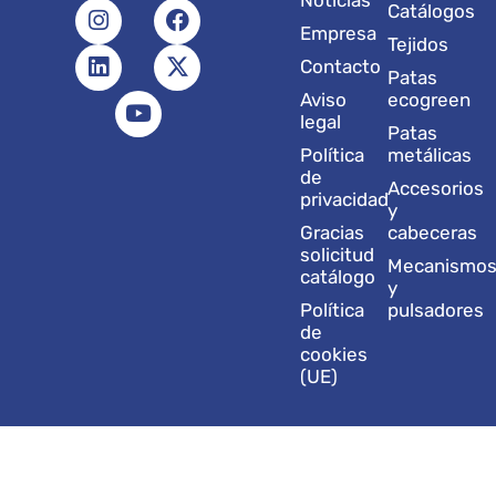
I
L
Y
F
X
Catálogos
n
i
o
a
-
Empresa
Tejidos
s
n
u
c
t
Contacto
t
k
t
e
w
Patas
a
e
u
b
i
Aviso
ecogreen
g
d
b
o
t
legal
Patas
r
i
e
o
t
Política
metálicas
a
n
k
e
de
Accesorios
m
r
privacidad
y
Gracias
cabeceras
solicitud
Mecanismo
catálogo
y
Política
pulsadores
de
cookies
(UE)