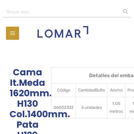
Ir
BOTÓN D
Buscar:
al
contenido
Cama
Detalles del emba
It.Meda
1620mm.
Código
CantidadBulto
Ancho
Pr
H130
1.05
06002332
6 unidades
Col.1400mm.
metros
m
Pata