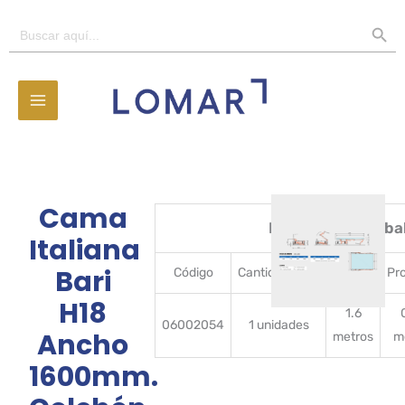
Ir
BOTÓN D
Buscar:
al
contenido
Cama
Detalles del emba
Italiana
Bari
Código
CantidadBulto
Ancho
Pr
H18
1.6
06002054
1 unidades
Ancho
metros
m
1600mm.