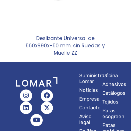
Deslizante Universal de
560x890xH50 mm. sin Ruedas y
Muelle ZZ
Suministros
Oficina
Lomar
Adhesivos
Noticias
I
L
Y
F
X
Catálogos
n
i
o
a
-
Empresa
Tejidos
s
n
u
c
t
Contacto
t
k
t
e
w
Patas
a
e
u
b
i
Aviso
ecogreen
g
d
b
o
t
legal
Patas
r
i
e
o
t
Política
metálicas