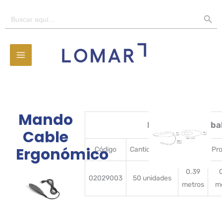
Ir
BOTÓN D
Buscar:
al
contenido
Mando
Detalles del emba
Cable
Ergonómico
Código
CantidadBulto
Ancho
Pr
0.39
02029003
50 unidades
metros
m