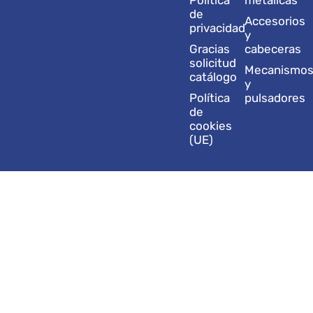
a
n
k
e
de
Accesorios
m
r
privacidad
y
Gracias
cabeceras
solicitud
Mecanismo
catálogo
y
Política
pulsadores
de
cookies
(UE)