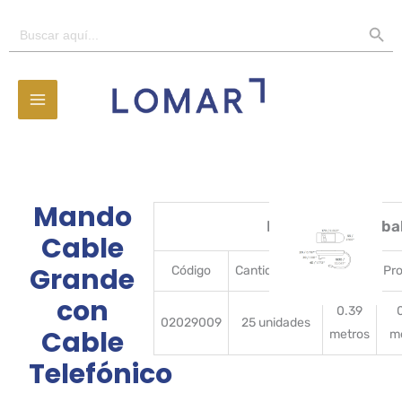
Ir
BOTÓN D
Buscar:
al
contenido
Mando
Detalles del emba
Cable
Grande
Código
CantidadBulto
Ancho
Pr
con
0.39
02029009
25 unidades
Cable
metros
m
Telefónico