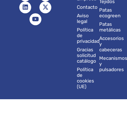
Tejidos
s
n
u
c
t
Contacto
t
k
t
e
w
Patas
a
e
u
b
i
Aviso
ecogreen
g
d
b
o
t
legal
Patas
r
i
e
o
t
Política
metálicas
a
n
k
e
de
Accesorios
m
r
privacidad
y
Gracias
cabeceras
solicitud
Mecanismo
catálogo
y
Política
pulsadores
de
cookies
(UE)