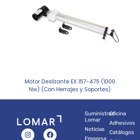
Motor Deslizante EX 157-475 (1000
Nw) (Con Herrajes y Soportes)
Suministros
Oficina
Lomar
Adhesivos
Noticias
I
L
Y
F
X
Catálogos
n
i
o
a
-
Empresa