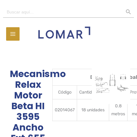
Ir
BOTÓN D
Buscar:
al
contenido
Mecanismo
Detalles del emba
Relax
Motor
Código
CantidadBulto
Ancho
Pro
Beta HI
0.8
02014067
18 unidades
3595
metros
me
Ancho