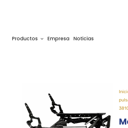
Ir
al
contenido
Productos
Empresa
Noticias
Inic
puls
381
M