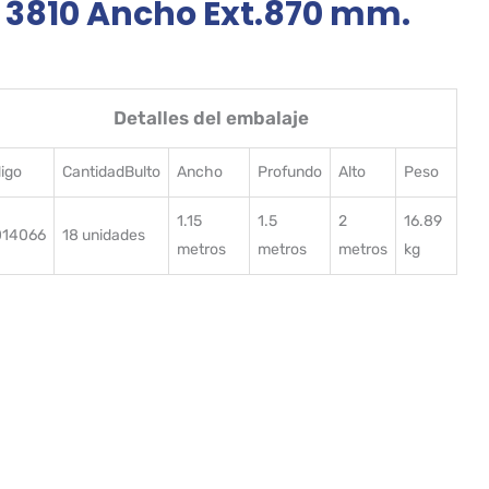
I 3810 Ancho Ext.870 mm.
Detalles del embalaje
igo
CantidadBulto
Ancho
Profundo
Alto
Peso
1.15
1.5
2
16.89
014066
18 unidades
metros
metros
metros
kg