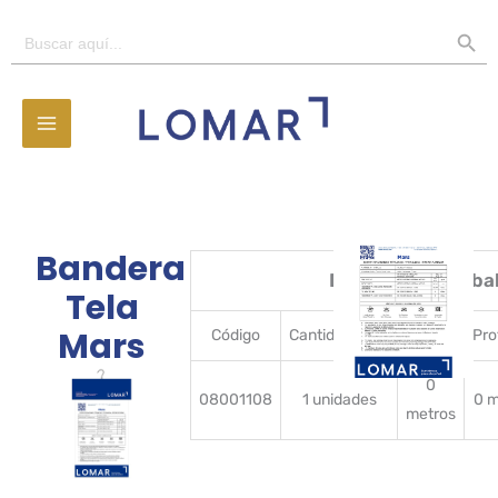
Ir
BOTÓN D
Buscar:
al
contenido
Bandera
Detalles del emba
Tela
Mars
Código
CantidadBulto
Ancho
Pro
0
08001108
1 unidades
0 m
metros